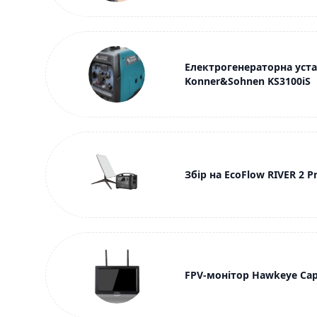
Електрогенераторна уст
Konner&Sohnen KS3100iS
Збір на EcoFlow RIVER 2 Pr
FPV-монітор Hawkeye Cap