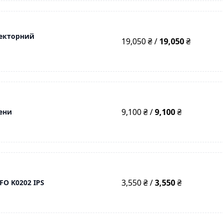
векторний
19,050 ₴ /
19,050
₴
9,100 ₴ /
9,100
₴
тени
3,550 ₴ /
3,550
₴
O K0202 IPS