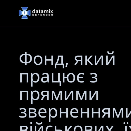
DataMix Defender
Фонд, який
працює з
прямими
зверненням
військових, ї