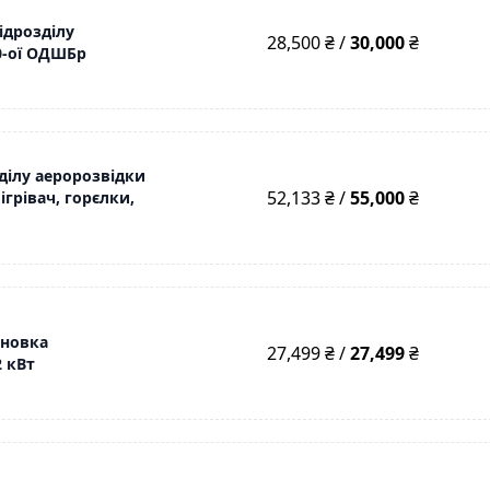
ідрозділу
28,500 ₴ /
30,000
₴
80-ої ОДШБр
ділу аеророзвідки
52,133 ₴ /
55,000
₴
ігрівач, горєлки,
ановка
27,499 ₴ /
27,499
₴
2 кВт