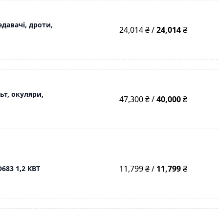
давачі, дроти,
24,014 ₴ /
24,014
₴
ьт, окуляри,
47,300 ₴ /
40,000
₴
11,799 ₴ /
11,799
₴
683 1,2 КВТ