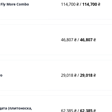
114,700 ₴ /
114,700
₴
 Fly More Combo
46,807 ₴ /
46,807
₴
29,018 ₴ /
29,018
₴
ro
дата (плитоноска,
62,385 ₴ /
62,385
₴