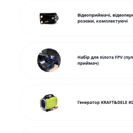
Відеоприймачі, відеопере
розєми, комплектуючі
Набір для пілота FPV (пул
приймач)
Генератор KRAFT&DELE KD