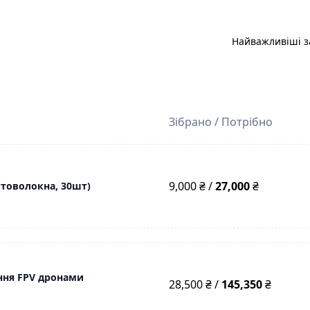
Найважливіші за
Зібрано / Потрібно
9,000 ₴ /
27,000
₴
птоволокна, 30шт)
ння FPV дронами
28,500 ₴ /
145,350
₴