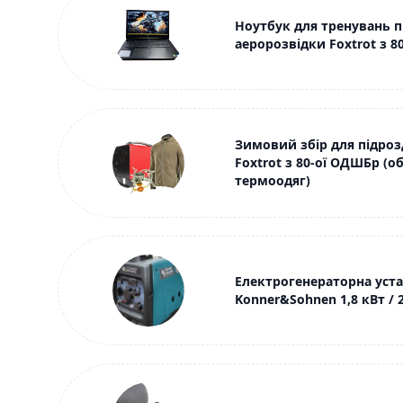
Ноутбук для тренувань п
аеророзвідки Foxtrot з 
Зимовий збір для підроз
Foxtrot з 80-ої ОДШБр (об
термоодяг)
Електрогенераторна уст
Konner&Sohnen 1,8 кВт / 