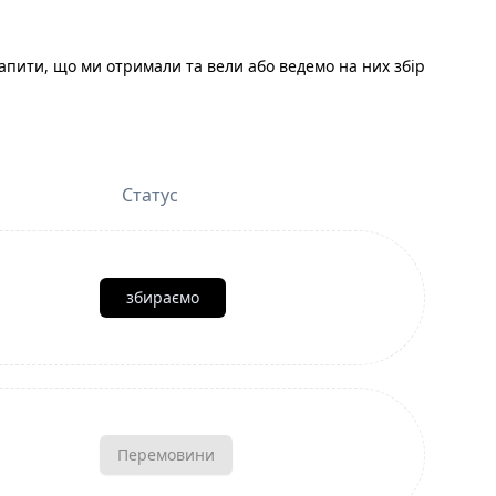
пити, що ми отримали та вели або ведемо на них збір
Статус
збираємо
Перемовини